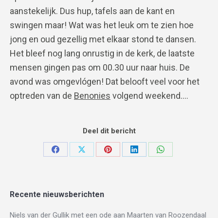
aanstekelijk. Dus hup, tafels aan de kant en
swingen maar! Wat was het leuk om te zien hoe
jong en oud gezellig met elkaar stond te dansen.
Het bleef nog lang onrustig in de kerk, de laatste
mensen gingen pas om 00.30 uur naar huis. De
avond was omgevlógen! Dat belooft veel voor het
optreden van de
Benonies
volgend weekend….
Deel dit bericht
Deel
Deel
Deel
Deel
Deel
op
op
op
op
op
Facebook
X
Pinterest
LinkedIn
WhatsApp
Recente nieuwsberichten
Niels van der Gullik met een ode aan Maarten van Roozendaal