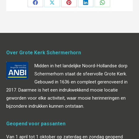
Deel
Deel
Deel
Deel
Deel
op
op
op
op
op
Facebook
X
Pinterest
LinkedIn
WhatsApp
Over Grote Kerk Schermerhorn
Midden in het landelijke Noord-Hollandse dorp
Schermerhorn staat de sfeervolle Grote Kerk.
Gebouwd in 1636 en compleet gerenoveerd in
2017. Daarmee is het een indrukwekkend mooie locatie
geworden voor elke activiteit, waar mooie herinneringen en
bijzondere indrukken kunnen ontstaan.
Geopend voor passanten
Van 1 april tot 1 oktober op zaterdag en zondag geopend