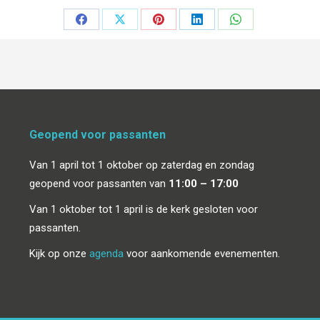
Deel
Deel
Deel
Deel
Deel
op
op
op
op
op
Facebook
X
Pinterest
LinkedIn
WhatsApp
Geopend voor passanten
Van 1 april tot 1 oktober op zaterdag en zondag
geopend voor passanten van
11:00 – 17:00
Van 1 oktober tot 1 april is de kerk gesloten voor
passanten.
Kijk op onze
agenda
voor aankomende evenementen.