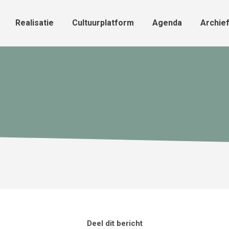
Realisatie
Cultuurplatform
Agenda
Archie
Realisatie
Cultuurplatform
Agenda
Archie
Deel dit bericht