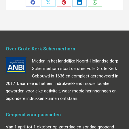
Deel
Deel
Deel
Deel
Deel
op
op
op
op
op
Facebook
X
Pinterest
LinkedIn
WhatsApp
Over Grote Kerk Schermerhorn
Midden in het landelijke Noord-Hollandse dorp
Schermerhorn staat de sfeervolle Grote Kerk.
Gebouwd in 1636 en compleet gerenoveerd in
2017. Daarmee is het een indrukwekkend mooie locatie
geworden voor elke activiteit, waar mooie herinneringen en
bijzondere indrukken kunnen ontstaan.
Geopend voor passanten
Van 1 april tot 1 oktober op zaterdag en zondag geopend