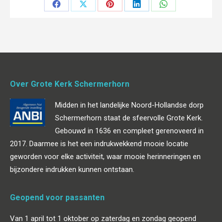
Deel
Deel
Deel
Deel
Deel
op
op
op
op
op
Facebook
X
Pinterest
LinkedIn
WhatsApp
Over Grote Kerk Schermerhorn
Midden in het landelijke Noord-Hollandse dorp
Schermerhorn staat de sfeervolle Grote Kerk.
Gebouwd in 1636 en compleet gerenoveerd in
2017. Daarmee is het een indrukwekkend mooie locatie
geworden voor elke activiteit, waar mooie herinneringen en
bijzondere indrukken kunnen ontstaan.
Geopend voor passanten
Van 1 april tot 1 oktober op zaterdag en zondag geopend