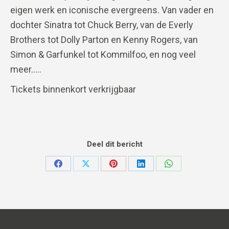
eigen werk en iconische evergreens. Van vader en
dochter Sinatra tot Chuck Berry, van de Everly
Brothers tot Dolly Parton en Kenny Rogers, van
Simon & Garfunkel tot Kommilfoo, en nog veel
meer…..
Tickets binnenkort verkrijgbaar
Deel dit bericht
Deel
Deel
Deel
Deel
Deel
op
op
op
op
op
Facebook
X
Pinterest
LinkedIn
WhatsApp