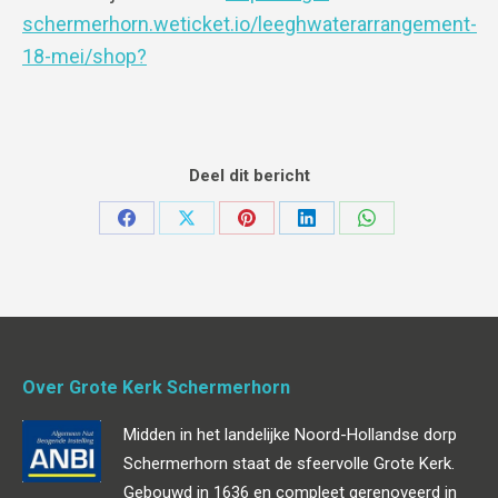
schermerhorn.weticket.io/leeghwaterarrangement-
18-mei/shop?
Deel dit bericht
Deel
Deel
Deel
Deel
Deel
op
op
op
op
op
Facebook
X
Pinterest
LinkedIn
WhatsApp
Over Grote Kerk Schermerhorn
Midden in het landelijke Noord-Hollandse dorp
Schermerhorn staat de sfeervolle Grote Kerk.
Gebouwd in 1636 en compleet gerenoveerd in